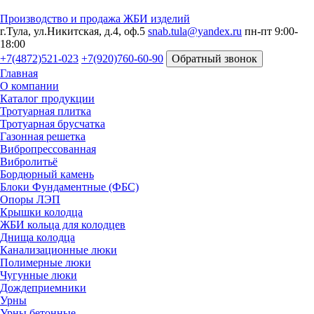
Производство и продажа ЖБИ изделий
г.Тула, ул.Никитская, д.4, оф.5
snab.tula@yandex.ru
пн-пт 9:00-
18:00
+7(4872)521-023
+7(920)760-60-90
Обратный звонок
Главная
О компании
Каталог продукции
Тротуарная плитка
Тротуарная брусчатка
Газонная решетка
Вибропрессованная
Вибролитьё
Бордюрный камень
Блоки Фундаментные (ФБС)
Опоры ЛЭП
Крышки колодца
ЖБИ кольца для колодцев
Днища колодца
Канализационные люки
Полимерные люки
Чугунные люки
Дождеприемники
Урны
Урны бетонные