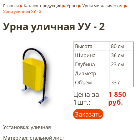
Главная
▶
Каталог продукции
▶
Урны
▶
Урны металлические
▶
Урна уличная УУ - 2
Урна уличная УУ - 2
Высота
80 см
Ширина
36 см
Глубина
23 см
Диаметр
-
Объем
33 л
Цена за
1 850
1шт.:
руб.
Заказать
Установка: уличная
Материал: стальной лист