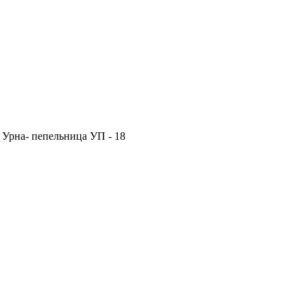
▶
Урна- пепельница УП - 18