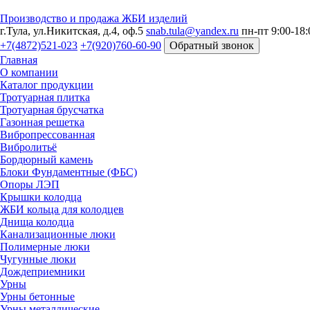
Производство и продажа ЖБИ изделий
г.Тула, ул.Никитская, д.4, оф.5
snab.tula@yandex.ru
пн-пт 9:00-18:
+7(4872)521-023
+7(920)760-60-90
Обратный звонок
Главная
О компании
Каталог продукции
Тротуарная плитка
Тротуарная брусчатка
Газонная решетка
Вибропрессованная
Вибролитьё
Бордюрный камень
Блоки Фундаментные (ФБС)
Опоры ЛЭП
Крышки колодца
ЖБИ кольца для колодцев
Днища колодца
Канализационные люки
Полимерные люки
Чугунные люки
Дождеприемники
Урны
Урны бетонные
Урны металлические