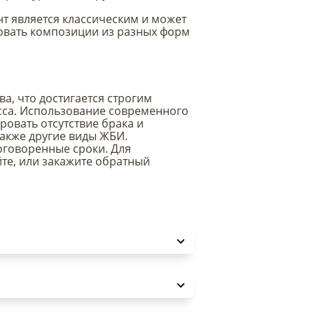
т является классическим и может
зовать композиции из разных форм
а, что достигается строгим
сса. Использование современного
овать отсутствие брака и
также другие виды ЖБИ.
оговоренные сроки. Для
йте, или закажите обратный