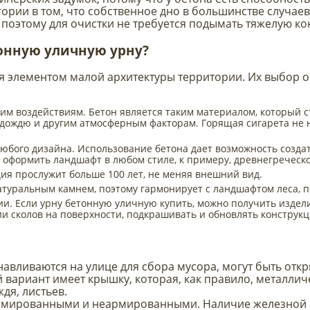
рии в том, что собственное дно в большинстве случаев о
 поэтому для очистки не требуется подымать тяжелую ко
онную уличную урну?
я элементом малой архитектуры территории. Их выбор 
м воздействиям. Бетон является таким материалом, который с
, дождю и другим атмосферным факторам. Горящая сигарета не 
юбого дизайна. Использование бетона дает возможность созда
 оформить ландшафт в любом стиле, к примеру, древнегреческ
ия прослужит больше 100 лет, не меняя внешний вид.
натуральным камнем, поэтому гармонирует с ландшафтом леса, п
и. Если урну бетонную уличную купить, можно получить издели
и сколов на поверхности, подкрашивать и обновлять конструкц
авливаются на улице для сбора мусора, могут быть откр
й вариант имеет крышку, которая, как правило, металли
дя, листьев.
рмированными и неармированными. Наличие железной а