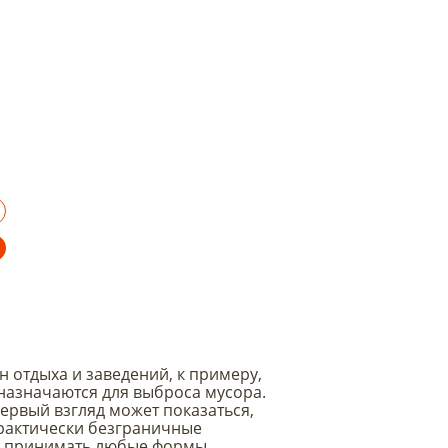
н отдыха и заведений, к примеру,
дназначаются для выброса мусора.
ервый взгляд может показаться,
практически безграничные
ть принимать любые формы.