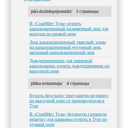
juki-dozhdeprijomniki/
3 страницы
В «СнабМет Тула» купить
канализационный полимерный люк для
колодца по низкой цене
Люк канализационный тяжелый: цены
на канализационный чугунный люк,
запорный канализационный люк
Дождеприемники для ливневой
канализации: купить дождеприемник по
выгодной цене
plitka-trotuarnaja/
4 страницы
Купить брусчатку тротуарную недорого
по выгодной цене от производителя в
Туле
В «СнабМет Тула» бетонную газонную
решетку для парковки купить в Туле по
лучшей цене