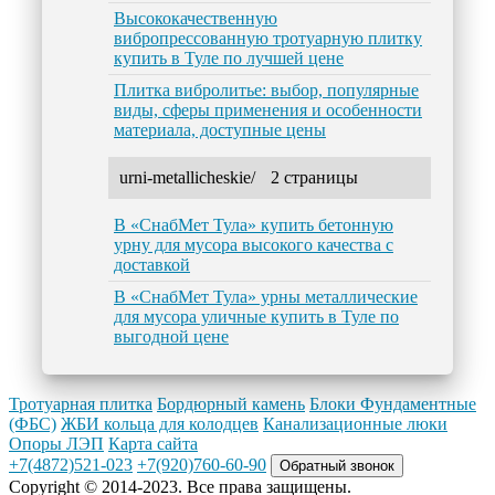
Высококачественную
вибропрессованную тротуарную плитку
купить в Туле по лучшей цене
Плитка вибролитье: выбор, популярные
виды, сферы применения и особенности
материала, доступные цены
urni-metallicheskie/
2 страницы
В «СнабМет Тула» купить бетонную
урну для мусора высокого качества с
доставкой
В «СнабМет Тула» урны металлические
для мусора уличные купить в Туле по
выгодной цене
Тротуарная плитка
Бордюрный камень
Блоки Фундаментные
(ФБС)
ЖБИ кольца для колодцев
Канализационные люки
Опоры ЛЭП
Карта сайта
+7(4872)521-023
+7(920)760-60-90
Обратный звонок
Copyright © 2014-2023. Все права защищены.